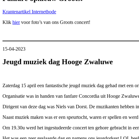
Krantenartikel Internetbode
Klik
hier
voor foto’s van ons Groots concert!
15-04-2023
Jeugd muziek dag Hooge Zwaluwe
Zaterdag 15 april een fantastische jeugd muziek dag gehad met een or
Organisatie was in handen van fanfare Concordia uit Hooge Zwaluwe. T
Dirigent van deze dag was Niels van Dorst. De muzikanten hebben in
Naast muziek maken was er een speurtocht, waren er spellen en werd er
Om 19.30u werd het ingestudeerde concert ten gehore gebracht in ee
Het was een zeer geslaagde dag en namens ons jeugdorkest LOL heel e