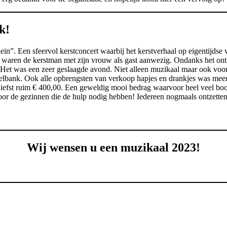
k!
ein”. Een sfeervol kerstconcert waarbij het kerstverhaal op eigentijdse
rd waren de kerstman met zijn vrouw als gast aanwezig. Ondanks het on
Het was een zeer geslaagde avond. Niet alleen muzikaal maar ook voor
bank. Ook alle opbrengsten van verkoop hapjes en drankjes was meer 
r liefst ruim € 400,00. Een geweldig mooi bedrag waarvoor heel veel 
voor de gezinnen die de hulp nodig hebben! Iedereen nogmaals ontzetten
Wij wensen u een muzikaal 2023!