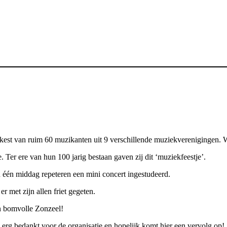
kest van ruim 60 muzikanten uit 9 verschillende muziekverenigingen. W
er ere van hun 100 jarig bestaan gaven zij dit ‘muziekfeestje’.
 één middag repeteren een mini concert ingestudeerd.
 met zijn allen friet gegeten.
n bomvolle Zonzeel!
rg bedankt voor de organisatie en hopelijk komt hier een vervolg op!