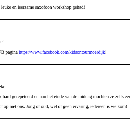
e leuke en leerzame saxofoon workshop gehad!
ur’.
e FB pagina
https://www.facebook.com/kidsontourmoerdijk
!
eke.
jk hard gerepeteerd en aan het einde van de middag mochten ze zelfs ee
act op met ons. Jong of oud, wel of geen ervaring, iedereen is welkom!